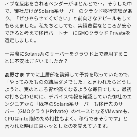
ィブな反応をされるベンダーがほとんどで…。そうした中
で、御社だけがSolaris系サーバーのクラウド移行実績があ
り、「ぜひやらせてください」と前向きなアピールもして
もらえました。私たちとしても、実績豊富なところが安心
できると考えて移行パートナーにGMOクラウド Privateを
選定しました。
－実際にSolaris系のサーバーをクラウド上で運用するこ
とに不安はございましたか？
髙野さま
すでに上層部を説得して予算を取っていたので、
「やってみたものの結局ダメでした」と言われたらどうし
ようと、実のところ胃が痛くなるような毎日でした。最初
の打ち合わせ時に、デバイス情報を確認していた御社のエ
ンジニアから「既存のSolaris系サーバーも移行先のサー
バー（GMOクラウドPrivate）のベースとなるVMwareも、
CPUはintel製のため相性もよく、移行できそうです」と
言われた時は正直ホッとしたのを覚えています。