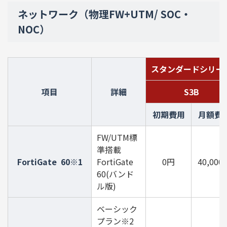
ネットワーク（物理FW+UTM/ SOC・
NOC）
スタンダードシリー
項目
詳細
S3B
初期費用
月額費
FW/UTM標
準搭載
FortiGate 60※1
FortiGate
0円
40,000
60(バンド
ル版)
ベーシック
プラン※2