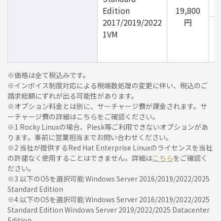
Edition
19,800
2017/2019/2022
円
3
1VM
(
※価格は全て税込みです。
※インボイス制度対応による税端数処理の変更に伴い、税込のご
請求総額にずれが出る可能性があります。
※オプション料金とは別に、サーチャージ費が課金されます。サ
ーチャージ費の詳細は
こちら
をご確認ください。
※1 Rocky Linuxの場合、Plesk等ご利用できないオプションがあ
ります。事前に営業担当までお問い合わせください。
※2 当社が提供するRed Hat Enterprise Linuxのライセンスを当社
の許諾なく使用することはできません。詳細は
こちら
をご確認く
ださい。
※3 以下のOSを選択可能 Windows Server 2016/2019/2022/2025
Standard Edition
※4 以下のOSを選択可能 Windows Server 2016/2019/2022/2025
Standard Edition Windows Server 2019/2022/2025 Datacenter
Edition