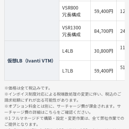
VSR800
59,400円
12,
冗長構成
VSR1300
84,700円
24,
冗長構成
11,
L4LB
30,800円
仮想LB（Ivanti VTM）
51,
L7LB
59,400円
※価格は全て税込みです。
※インボイス制度対応による税端数処理の変更に伴い、税込のご
請求総額にずれが出る可能性があります。
※オプション料金とは別に、サーチャージ費が課金されます。サ
ーチャージ費の詳細は
こちら
をご確認ください。
※1 フルマネージドで構築・設定・変更作業は、全て弊社作業での
ご提供となります。