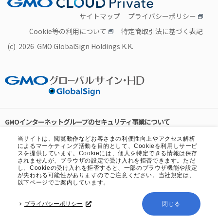
サイトマップ
プライバシーポリシー
Cookie等の利用について
特定商取引法に基づく表記
(c) 2026 GMO GlobalSign Holdings K.K.
GMOインターネットグループのセキュリティ事業について
世界初総合ネットセキュリティサービス「GMOセキュリティ24」
当サイトは、閲覧動作などお客さまの利便性向上やアクセス解析
によるマーケティング活動を目的として、Cookieを利用しサービ
パスワード漏洩診断
Webサイトリスク診断
スを提供しています。Cookieには、個人を特定できる情報は保存
されませんが、ブラウザの設定で受け入れを拒否できます。ただ
セキュリティ相談AIチャットボット
し、Cookieの受け入れを拒否すると、一部のブラウザ機能や設定
実在証明・盗聴対策
が失われる可能性がありますのでご注意ください。当社規定は、
以下ページでご案内しています。
サイバー攻撃対策（GMOサイバーセキュリティ byイエラエ）
サイバー攻撃対策（GMO Flatt Security）
なりすまし対策
プライバシーポリシー
閉じる
セキュリティ事業の軌跡