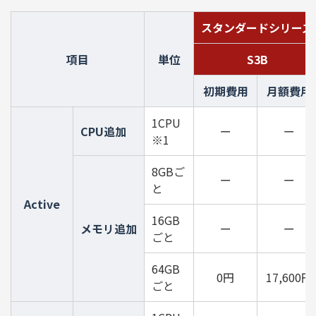
スタンダードシリーズ
項目
単位
S3B
初期費用
月額費用
1CPU
CPU追加
ー
ー
※1
8GBご
ー
ー
と
Active
16GB
メモリ追加
ー
ー
ごと
64GB
0円
17,600円
ごと