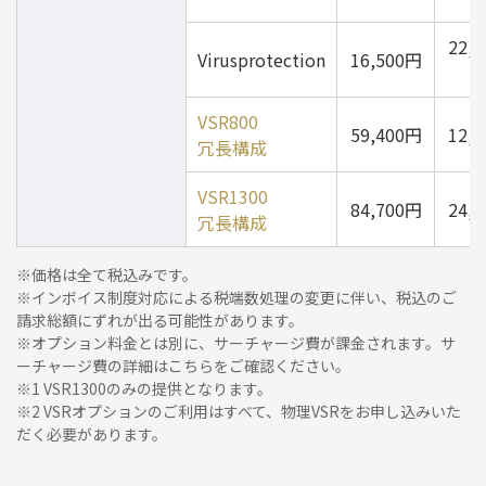
22,
Virusprotection
16,500円
VSR800
59,400円
12,
冗長構成
VSR1300
84,700円
24,
冗長構成
※価格は全て税込みです。
※インボイス制度対応による税端数処理の変更に伴い、税込のご
請求総額にずれが出る可能性があります。
※オプション料金とは別に、サーチャージ費が課金されます。サ
ーチャージ費の詳細は
こちら
をご確認ください。
※1 VSR1300のみの提供となります。
※2 VSRオプションのご利用はすべて、物理VSRをお申し込みいた
だく必要があります。