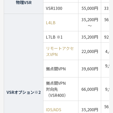
物理VSR
1日当たりの通信量：約200GByteのご利用
VSR1300
55,000円
33,
1週間当たりの通信量：約1.4TByteのご利用
35,200円
56,
制限内容
L4LB
～
ご利用可能帯域を最高速40Mbpsに制限
※週次でご利用状況の確認とお客さまへのご連絡を
L7LB ※1
35,200円
92,
行い、3週間の超過をご継続された場合に帯域制限
を実施いたします。
リモートアクセ
22,000円
4,4
スVPN
9,9
拠点間VPN
39,600円
拠点間VPN
対向先
66,000円
9,9
VSRオプション※2
（VSR400）
56,
IDS/ADS
35,200円