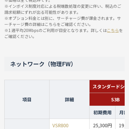
※価格は全て税込みです。
※インボイス制度対応による税端数処理の変更に伴い、税込のご
請求総額にずれが出る可能性があります。
※オプション料金とは別に、サーチャージ費が課金されます。サ
ーチャージ費の詳細は
こちら
をご確認ください。
※1 週平均20Mbpsのご利用が目安となります。詳しくは
こちら
を
ご確認ください。
1G共有サービスについて
・帯域上限600Mbps（1Gbpsの回線を他の回線プラ
ネットワーク（物理FW）
ンと共有）
次の場合に帯域制限または停止を行うことがありま
スタンダードシ
す。
・お客様のご利用が他のお客様のご利用に影響を与
項目
詳細
S3B
えサービスの品質を著しく低下させると当社が判断
した場合
初期費用
月額
通信制限実施の目安
VSR800
25,300円
19,
平均帯域：20Mbpsのご利用