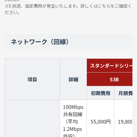
※5 別途、設定費用が発生いたします。詳しくは
こちら
をご確認く
ださい。
当社が提供するRed Hat Enterprise Linuxのライセ
ンスを当社の許諾なく使用することはできません。
ネットワーク（回線）
当社の許諾なく使用した場合には、使用料をさかの
ぼって請求させていただく場合がございます。
価格はELS（延長ライフサポート）前のものとなり
スタンダードシリー
ます。ELSをご希望の方はお問い合わせください。
項目
詳細
S3B
Red Hat Enterprise LinuxのライセンスはVMもしく
はソケット単位でのご契約が必要となります。
初期費用
月額費
100Mbps
共有回線
（平均
55,000円
19,800
1.2Mbps
目安）