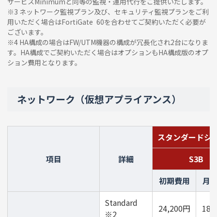
サービスMinimumと同等の監視・運用代行をご提供いたします。
※3 ネットワーク監視プラン及び、セキュリティ監視プランをご利
用いただく場合はFortiGate 60を合わせてご契約いただく必要が
ございます。
※4 HA構成の場合はFW/UTM機器の構成が冗長化され2台になりま
す。HA構成でご契約いただく場合はオプションもHA構成版のオプ
ション費用となります。
ネットワーク（仮想アプライアンス）
スタンダードシ
項目
詳細
S3B
初期費用
月
Standard
24,200円
18,
※2